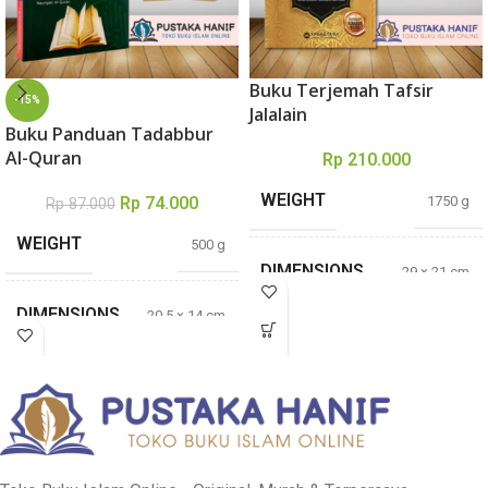
Buku Terjemah Tafsir
-15%
Jalalain
Buku Panduan Tadabbur
Al-Quran
Rp
210.000
WEIGHT
1750 g
Rp
74.000
Rp
87.000
WEIGHT
500 g
DIMENSIONS
29 × 21 cm
DIMENSIONS
20,5 × 14 cm
Jalaluddin Al-
Mahalli dan
PENULIS
Jalaluddin As-
TEBAL
394 Halaman
Suyuthi
Asma’ Binti
TEBAL
604 Halaman
Rasyid ar-