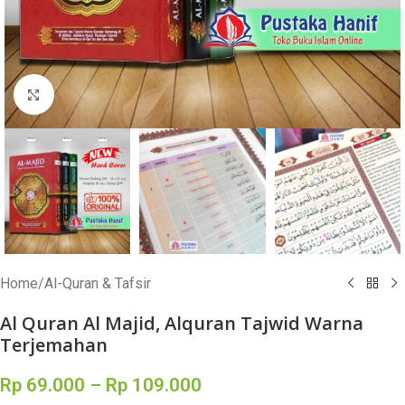
Click to enlarge
Home
/
Al-Quran & Tafsir
Al Quran Al Majid, Alquran Tajwid Warna
Terjemahan
Rp
69.000
–
Rp
109.000