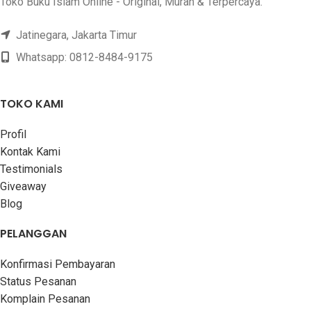
Toko Buku Islam Online - Original, Murah & Terpercaya.
PENULIS
Ruwaisyid
,
Khalid
Abdul Karim Al
Lahim
PENERBIT
Ummul Qura
Jatinegara, Jakarta Timur
Whatsapp: 0812-8484-9175
PENERBIT
Kiswah Media
COVER
Hard Cover
TOKO KAMI
COVER
Soft Cover
Profil
Kontak Kami
Testimonials
Giveaway
Blog
PELANGGAN
Konfirmasi Pembayaran
Status Pesanan
Komplain Pesanan